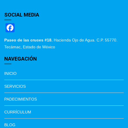
SOCIAL MEDIA
F
a
Paseo de las cruces #18.
Hacienda Ojo de Agua. C.P. 55770.
c
Tecámac, Estado de México
e
NAVEGACIÓN
b
o
INICIO
o
SERVICIOS
k
PADECIMIENTOS
CURRÍCULUM
BLOG